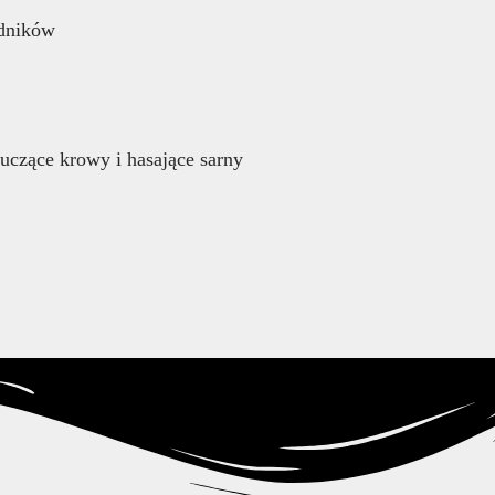
adników
muczące krowy i hasające sarny