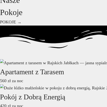
Nasze
Pokoje
POKOJE →
Apartament z Tarasem
560
zł
za noc
Pokój z Dobrą Energią
420
zł
za noc